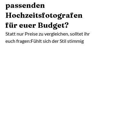
passenden 
Hochzeitsfotografen 
für euer Budget?
Statt nur Preise zu vergleichen, solltet ihr 
euch fragen:Fühlt sich der Stil stimmig 
an?Versteht der Fotograf eure Wünsche?
Habt ihr Vertrauen und ein gutes 
Bauchgefühl?
Ein persönliches Kennenlernen ist oft 
entscheidender als jede Preisliste. 
Transparente Angebote, klare 
Kommunikation und echte Begeisterung 
für Hochzeiten sind wichtige 
Qualitätsmerkmale.
Fazit: Was kostet ein 
Hochzeitsfotograf 
wirklich?