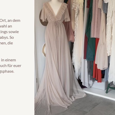
 Ort, an dem
wahl an
ings sowie
abys. So
en, die
n in einem
uch für euer
gsphase.