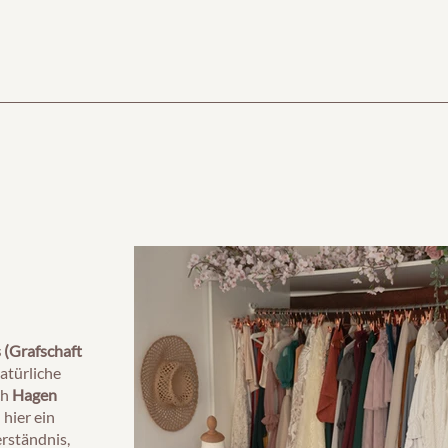
 (Grafschaft
natürliche
ch
Hagen
 hier ein
erständnis,