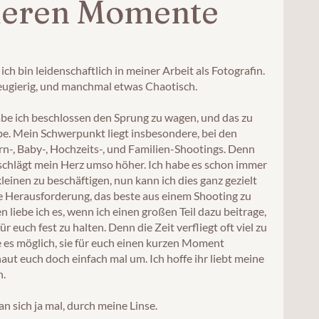
deren Momente
ch bin leidenschaftlich in meiner Arbeit als Fotografin.
 neugierig, und manchmal etwas Chaotisch.
abe ich beschlossen den Sprung zu wagen, und das zu
be. Mein Schwerpunkt liegt insbesondere, bei den
-, Baby-, Hochzeits-, und Familien-Shootings. Denn
 schlägt mein Herz umso höher. Ich habe es schon immer
kleinen zu beschäftigen, nun kann ich dies ganz gezielt
ie Herausforderung, das beste aus einem Shooting zu
 liebe ich es, wenn ich einen großen Teil dazu beitrage,
r euch fest zu halten. Denn die Zeit verfliegt oft viel zu
e es möglich, sie für euch einen kurzen Moment
haut euch doch einfach mal um. Ich hoffe ihr liebt meine
h.
an sich ja mal, durch meine Linse.