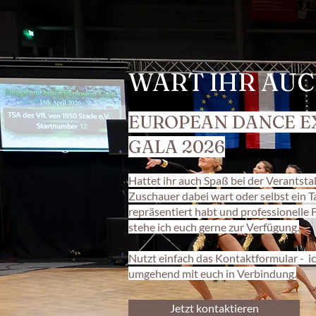
WART IHR AUC
EUROPEAN DANCE E
GALA 2026
Hattet ihr auch Spaß bei der Verantstalt
Zuschauer dabei wart oder selbst ein 
repräsentiert habt und professionelle 
stehe ich euch gerne zur Verfügung.
Nutzt einfach das Kontaktformular - ic
umgehend mit euch in Verbindung.
Jetzt kontaktieren