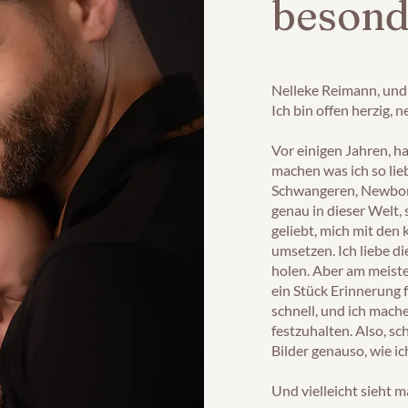
beson
Nelleke Reimann, und i
Ich bin offen herzig,
Vor einigen Jahren, h
machen was ich so lie
Schwangeren, Newborn
genau in dieser Welt,
geliebt, mich mit den 
umsetzen. Ich liebe d
holen. Aber am meisten
ein Stück Erinnerung fü
schnell, und ich mach
festzuhalten. Also, sc
Bilder genauso, wie ic
Und vielleicht sieht m