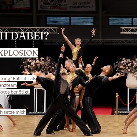
H DABEI?
XPLOSION
ung? Falls ihr als
Tanzteam
Fotos benötigt,
h setze mich