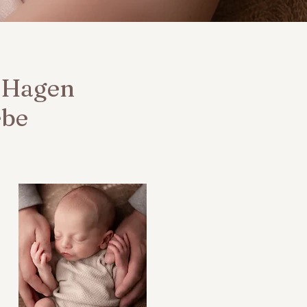
n Hagen
ebe